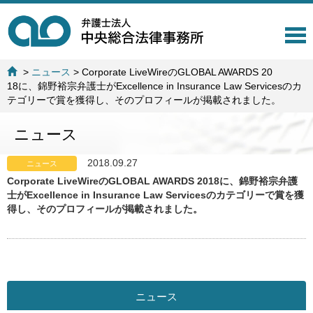
T
o
g
>
ニュース
>
Corporate LiveWireのGLOBAL AWARDS 20
g
18に、錦野裕宗弁護士がExcellence in Insurance Law Servicesのカ
l
テゴリーで賞を獲得し、そのプロフィールが掲載されました。
e
n
ニュース
a
v
i
2018.09.27
ニュース
g
Corporate LiveWireのGLOBAL AWARDS 2018に、錦野裕宗弁護
a
士がExcellence in Insurance Law Servicesのカテゴリーで賞を獲
t
得し、そのプロフィールが掲載されました。
i
o
n
ニュース