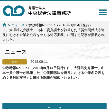
T
o
g
>
ニュース
>
労政時報No.3957（2018年9月14日発行）
g
に、大澤武史弁護士、山本一貴弁護士が執筆した「労働関係法令違
l
反における企業名公表をめぐる対応実務」に関する記事が掲載され
e
ました。
n
a
ニュース
v
i
g
2018.09.11
論文
a
労政時報No.3957（2018年9月14日発行）に、大澤武史弁護士、山
t
本一貴弁護士が執筆した「労働関係法令違反における企業名公表を
i
めぐる対応実務」に関する記事が掲載されました。
o
n
ニュース