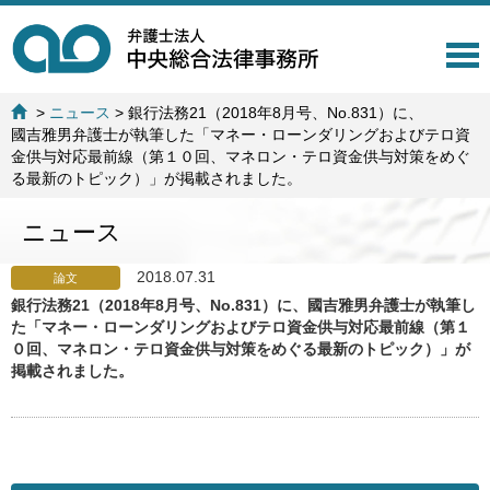
T
o
g
>
ニュース
>
銀行法務21（2018年8月号、No.831）に、
g
國吉雅男弁護士が執筆した「マネー・ローンダリングおよびテロ資
l
金供与対応最前線（第１０回、マネロン・テロ資金供与対策をめぐ
e
る最新のトピック）」が掲載されました。
n
a
ニュース
v
i
g
2018.07.31
論文
a
銀行法務21（2018年8月号、No.831）に、國吉雅男弁護士が執筆し
t
た「マネー・ローンダリングおよびテロ資金供与対応最前線（第１
i
０回、マネロン・テロ資金供与対策をめぐる最新のトピック）」が
o
掲載されました。
n