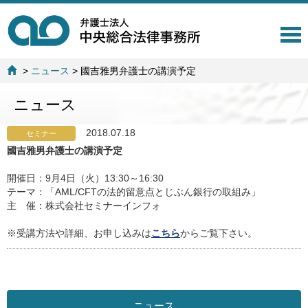
T
o
g
>
ニュース
>
國吉雅男弁護士の講演予定
g
l
ニュース
e
n
a
2018.07.18
セミナー
v
國吉雅男弁護士の講演予定
i
g
開催日：9月4日（火）13:30～16:30
a
テーマ：「AML/CFTの法的留意点とじぶん銀行の取組み」
t
主 催：株式会社セミナーインフォ
i
o
※受講方法や詳細、お申し込みは
こちら
からご覧下さい。
n
ニュース