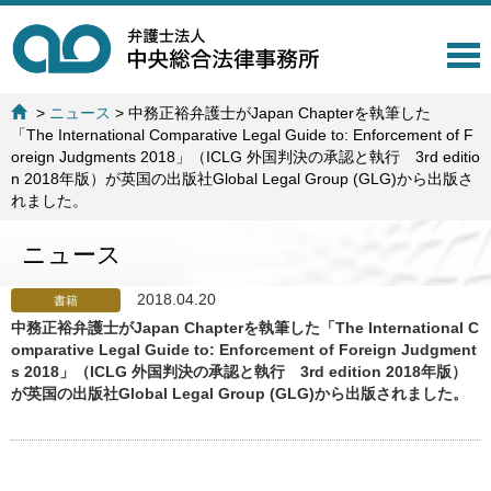
T
o
g
>
ニュース
>
中務正裕弁護士がJapan Chapterを執筆した
g
「The International Comparative Legal Guide to: Enforcement of F
l
oreign Judgments 2018」（ICLG 外国判決の承認と執行 3rd editio
e
n 2018年版）が英国の出版社Global Legal Group (GLG)から出版さ
n
れました。
a
v
ニュース
i
g
a
2018.04.20
書籍
t
中務正裕弁護士がJapan Chapterを執筆した「The International C
i
omparative Legal Guide to: Enforcement of Foreign Judgment
o
s 2018」（ICLG 外国判決の承認と執行 3rd edition 2018年版）
n
が英国の出版社Global Legal Group (GLG)から出版されました。