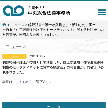
T
o
g
>
ニュース
>
錦野裕宗弁護士が委員として活動した、国土
g
交通省「住宅瑕疵保険制度のセーフティネットに関する検討会」の
l
報告書が、同省より公表されました。
e
n
ニュース
a
v
i
2018.03.23
ニュース
g
錦野裕宗弁護士が委員として活動した、国土交通省「住宅瑕疵保険
a
制度のセーフティネットに関する検討会」の報告書が、同省より公
t
表されました。
i
o
詳細は、
こちら
からご覧下さい。
n
ニュース