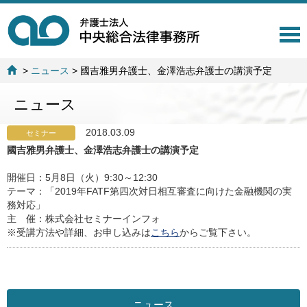
T
o
g
>
ニュース
>
國吉雅男弁護士、金澤浩志弁護士の講演予定
g
l
ニュース
e
n
a
2018.03.09
セミナー
v
國吉雅男弁護士、金澤浩志弁護士の講演予定
i
g
開催日：5月8日（火）9:30～12:30
a
テーマ：「2019年FATF第四次対日相互審査に向けた金融機関の実
t
務対応」
i
主 催：株式会社セミナーインフォ
o
※受講方法や詳細、お申し込みは
こちら
からご覧下さい。
n
ニュース