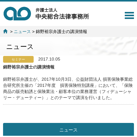
T
o
g
>
ニュース
>
錦野裕宗弁護士の講演情報
g
l
ニュース
e
n
a
2017.10.05
セミナー
v
錦野裕宗弁護士の講演情報
i
g
錦野裕宗弁護士が、2017年10月3日、公益財団法人 損害保険事業総
a
合研究所主催の「2017年度 損害保険特別講座」において、「保険
t
商品の販売勧誘と保険業法・顧客本位の業務運営（フィデューシャ
i
リー・デューティー）」とのテーマで講演を行いました。
o
n
ニュース