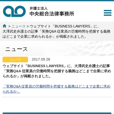
T
o
g
>
ニュース
>
ウェブサイト「BUSINESS LAWYERS」に、
g
大澤武史弁護士の記事「実務Q&A 従業員の労働時間を把握する義務
l
はどこまで企業に求められるか」が掲載されました。
e
n
ニュース
a
v
i
2017.09.28
ニュース
g
ウェブサイト「BUSINESS LAWYERS」に、大澤武史弁護士の記事
a
「実務Q&A 従業員の労働時間を把握する義務はどこまで企業に求め
t
られるか」が掲載されました。
i
o
「実務Q&A 従業員の労働時間を把握する義務はどこまで企業に求め
n
られるか」