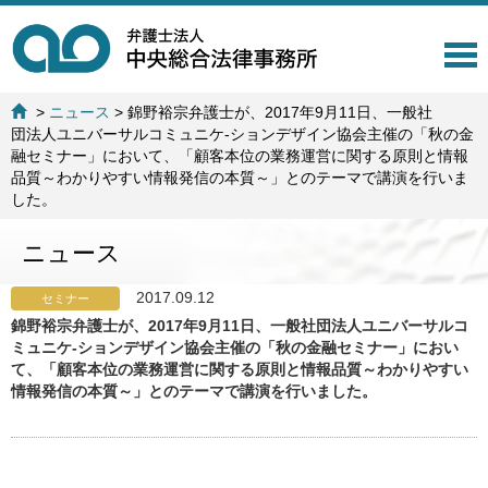
T
o
g
>
ニュース
>
錦野裕宗弁護士が、2017年9月11日、一般社
g
団法人ユニバーサルコミュニケ-ションデザイン協会主催の「秋の金
l
融セミナー」において、「顧客本位の業務運営に関する原則と情報
e
品質～わかりやすい情報発信の本質～」とのテーマで講演を行いま
n
した。
a
v
ニュース
i
g
a
2017.09.12
セミナー
t
錦野裕宗弁護士が、2017年9月11日、一般社団法人ユニバーサルコ
i
ミュニケ-ションデザイン協会主催の「秋の金融セミナー」におい
o
て、「顧客本位の業務運営に関する原則と情報品質～わかりやすい
n
情報発信の本質～」とのテーマで講演を行いました。