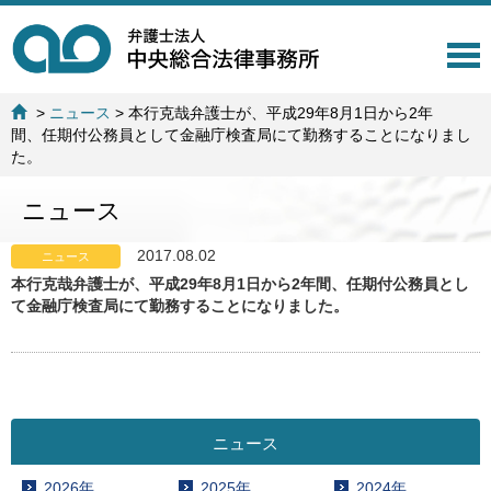
T
o
g
>
ニュース
>
本行克哉弁護士が、平成29年8月1日から2年
g
間、任期付公務員として金融庁検査局にて勤務することになりまし
l
た。
e
n
ニュース
a
v
i
2017.08.02
ニュース
g
本行克哉弁護士が、平成29年8月1日から2年間、任期付公務員とし
a
て金融庁検査局にて勤務することになりました。
t
i
o
n
ニュース
2026年
2025年
2024年