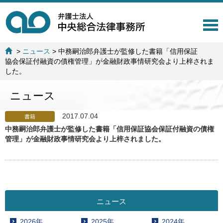
T
o
g
>
ニュース
>
中務嗣治郎弁護士が監修した書籍「信用保証
g
協会保証付融資の債権管理」が金融財政事情研究会より上梓されま
l
した。
e
n
ニュース
a
v
i
2017.07.04
書籍
g
中務嗣治郎弁護士が監修した書籍「信用保証協会保証付融資の債権
a
管理」が金融財政事情研究会より上梓されました。
t
i
o
n
ニュース
2026年
2025年
2024年