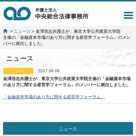
T
o
g
>
ニュース
>
金澤浩志弁護士が、東京大学公共政策大学院
g
主催の「金融資本市場のあり方に関する産官学フォーラム」のメン
l
バーに就任しました。
e
n
ニュース
a
v
i
2017.06.06
ニュース
g
金澤浩志弁護士が、東京大学公共政策大学院主催の「金融資本市場
a
のあり方に関する産官学フォーラム」のメンバーに就任しました。
t
i
「金融資本市場のあり方に関する産官学フォーラム」
o
n
ニュース