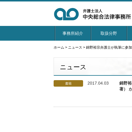
事務所紹介
取扱分野
ホーム
>
ニュース
>
錦野裕宗弁護士が執筆に参加
ニュース
2017.04.03
錦野裕
書籍
著） 