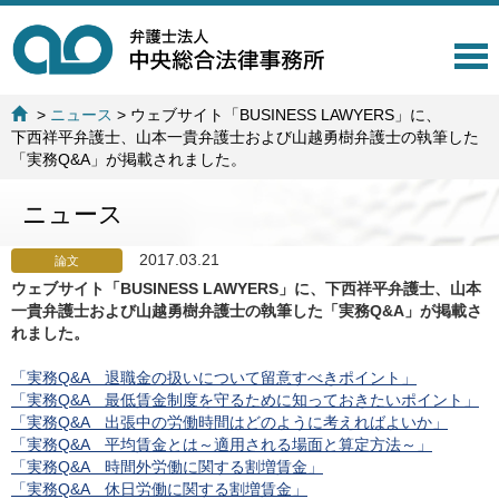
T
o
g
>
ニュース
>
ウェブサイト「BUSINESS LAWYERS」に、
g
下西祥平弁護士、山本一貴弁護士および山越勇樹弁護士の執筆した
l
「実務Q&A」が掲載されました。
e
n
ニュース
a
v
i
2017.03.21
論文
g
ウェブサイト「BUSINESS LAWYERS」に、下西祥平弁護士、山本
a
一貴弁護士および山越勇樹弁護士の執筆した「実務Q&A」が掲載さ
t
れました。
i
o
「実務Q&A 退職金の扱いについて留意すべきポイント」
n
「実務Q&A 最低賃金制度を守るために知っておきたいポイント」
「実務Q&A 出張中の労働時間はどのように考えればよいか」
「実務Q&A 平均賃金とは～適用される場面と算定方法～」
「実務Q&A 時間外労働に関する割増賃金」
「実務Q&A 休日労働に関する割増賃金」