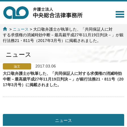
T
o
g
>
ニュース
>
大口敬弁護士が執筆した、「共同保証人に対
g
する求償権の消滅時効中断－最高裁平成27年11月19日判決－」が銀
l
行法務21・811号（2017年3月号）に掲載されました。
e
n
ニュース
a
v
i
2017.03.06
論文
g
大口敬弁護士が執筆した、「共同保証人に対する求償権の消滅時効
a
中断－最高裁平成27年11月19日判決－」が銀行法務21・811号（20
t
17年3月号）に掲載されました。
i
o
n
ニュース