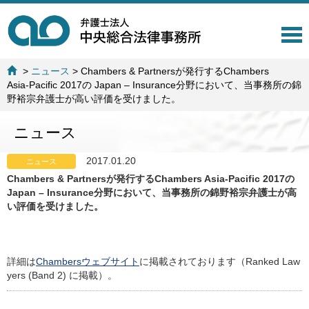
T
o
g
>
ニュース
>
Chambers & Partnersが発行するChambers
g
Asia-Pacific 2017の Japan – Insurance分野において、当事務所の錦
l
野裕宗弁護士が高い評価を受けました。
e
n
ニュース
a
v
i
2017.01.20
ニュース
g
Chambers & Partnersが発行するChambers Asia-Pacific 2017の
a
Japan – Insurance分野において、当事務所の錦野裕宗弁護士が高
t
い評価を受けました。
i
o
n
詳細は
Chambersウェブサイト
に掲載されております（Ranked Law
yers (Band 2) に掲載）。