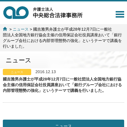
T
o
g
>
ニュース
>
國吉雅男弁護士が平成28年12月7日に一般社
g
団法人全国地方銀行協会主催の信用保証会社役員講座おいて「銀行
l
グループ会社における内部管理態勢の強化」というテーマで講義を
e
行いました。
n
a
ニュース
v
i
g
2016.12.13
ニュース
a
國吉雅男弁護士が平成28年12月7日に一般社団法人全国地方銀行協
t
会主催の信用保証会社役員講座おいて「銀行グループ会社における
i
内部管理態勢の強化」というテーマで講義を行いました。
o
n
ニュース