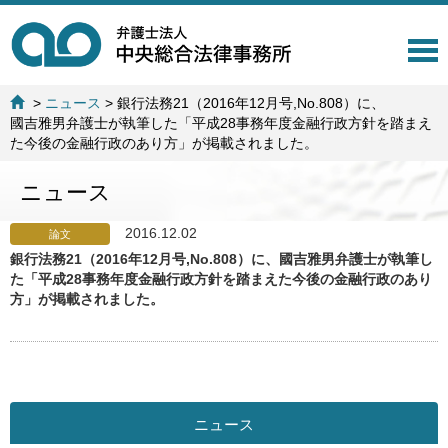
T
o
g
>
ニュース
>
銀行法務21（2016年12月号,No.808）に、
g
國吉雅男弁護士が執筆した「平成28事務年度金融行政方針を踏まえ
l
た今後の金融行政のあり方」が掲載されました。
e
n
ニュース
a
v
i
2016.12.02
論文
g
銀行法務21（2016年12月号,No.808）に、國吉雅男弁護士が執筆し
a
た「平成28事務年度金融行政方針を踏まえた今後の金融行政のあり
t
方」が掲載されました。
i
o
n
ニュース