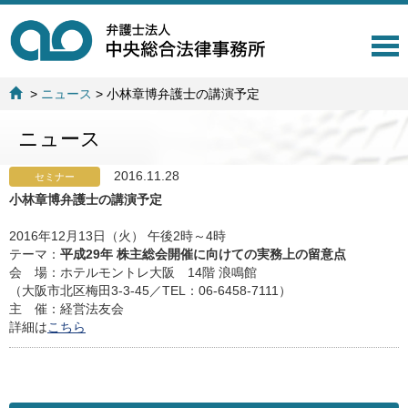
T
o
g
>
ニュース
>
小林章博弁護士の講演予定
g
l
ニュース
e
n
a
2016.11.28
セミナー
v
小林章博弁護士の講演予定
i
g
2016年12月13日（火） 午後2時～4時
a
テーマ：
平成29年 株主総会開催に向けての実務上の留意点
t
会 場：ホテルモントレ大阪 14階 浪鳴館
i
（大阪市北区梅田3-3-45／TEL：06-6458-7111）
o
主 催：経営法友会
n
詳細は
こちら