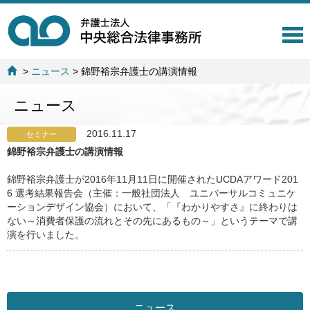
T
o
g
>
ニュース
>
錦野裕宗弁護士の講演情報
g
l
ニュース
e
n
a
2016.11.17
セミナー
v
錦野裕宗弁護士の講演情報
i
g
錦野裕宗弁護士が2016年11月11日に開催されたUCDAアワード201
a
6 選考結果報告会（主催：一般社団法人 ユニバーサルコミュニケ
t
ーションデザイン協会）において、「『わかりやすさ』に終わりは
i
ない～消費者保護の流れとその先にあるもの～」というテーマで講
o
演を行いました。
n
ニュース