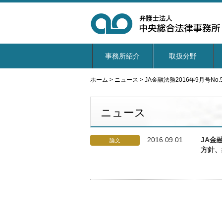
事務所紹介
取扱分野
ホーム
>
ニュース
>
JA金融法務2016年9月号
ニュース
2016.09.01
JA金
論文
方針、