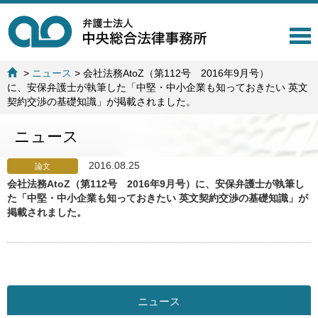
T
o
g
>
ニュース
>
会社法務AtoZ（第112号 2016年9月号）
g
に、安保弁護士が執筆した「中堅・中小企業も知っておきたい 英文
l
契約交渉の基礎知識」が掲載されました。
e
n
ニュース
a
v
i
2016.08.25
論文
g
会社法務AtoZ（第112号 2016年9月号）に、安保弁護士が執筆し
a
た「中堅・中小企業も知っておきたい 英文契約交渉の基礎知識」が
t
掲載されました。
i
o
n
ニュース