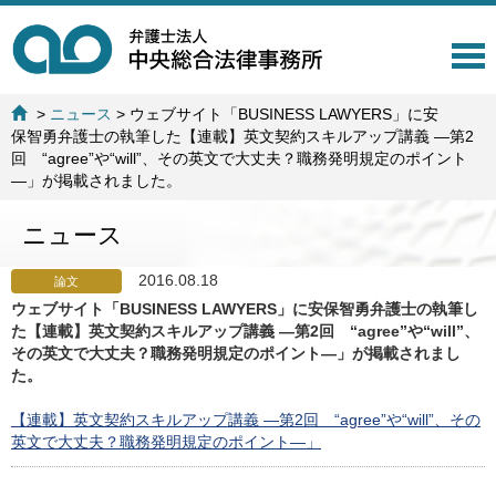
T
o
g
>
ニュース
>
ウェブサイト「BUSINESS LAWYERS」に安
g
保智勇弁護士の執筆した【連載】英文契約スキルアップ講義 ―第2
l
回 “agree”や“will”、その英文で大丈夫？職務発明規定のポイント
e
―」が掲載されました。
n
a
ニュース
v
i
g
2016.08.18
論文
a
ウェブサイト「BUSINESS LAWYERS」に安保智勇弁護士の執筆し
t
た【連載】英文契約スキルアップ講義 ―第2回 “agree”や“will”、
i
その英文で大丈夫？職務発明規定のポイント―」が掲載されまし
o
た。
n
【連載】英文契約スキルアップ講義 ―第2回 “agree”や“will”、その
英文で大丈夫？職務発明規定のポイント―」