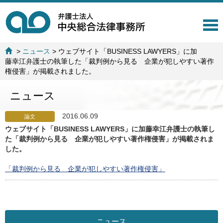
T
o
g
>
ニュース
>
ウェブサイト「BUSINESS LAWYERS」に加
g
藤幸江弁護士の執筆した「裁判例から見る 企業が犯しやすい著作
l
権侵害」が掲載されました。
e
n
ニュース
a
v
i
2016.06.09
論文
g
ウェブサイト「BUSINESS LAWYERS」に加藤幸江弁護士の執筆し
a
た「裁判例から見る 企業が犯しやすい著作権侵害」が掲載されま
t
した。
i
o
「裁判例から見る 企業が犯しやすい著作権侵害」
n
ニュース