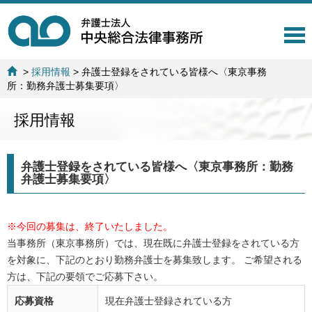
T
o
g
>
採用情報
>
弁護士登録をされている皆様へ〈東京事務
g
所：勤務弁護士募集要項〉
l
e
採用情報
n
a
v
i
弁護士登録をされている皆様へ〈東京事務所：勤務
g
弁護士募集要項〉
a
t
i
※今回の募集は、終了いたしました。
o
n
当事務所（東京事務所）では、現在既に弁護士登録をされている方
を対象に、下記のとおり勤務弁護士を募集致します。 ご希望される
方は、下記の要領でご応募下さい。
応募資格
現在弁護士登録されている方