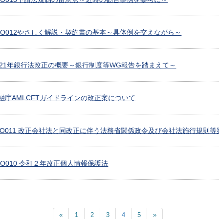
8 CLO012やさしく解説・契約書の基本～具体例を交えながら～
4 2021年銀行法改正の概要～銀行制度等WG報告を踏まえて～
8 金融庁AMLCFTガイドラインの改正案について
5 CLO011 改正会社法と同改正に伴う法務省関係政令及び会社法施行規則
 CLO010 令和２年改正個人情報保護法
«
1
2
3
4
5
»