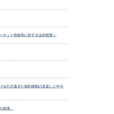
ンターネット投稿等に対する法的措置～
者における行き過ぎた契約体制の見直しと中小
密の保護」