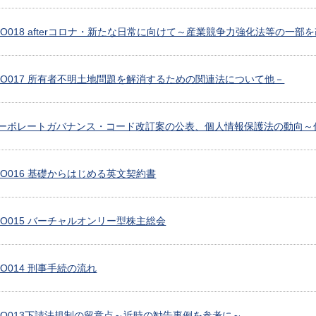
5 CLO018 afterコロナ・新たな日常に向けて～産業競争力強化法等の
0 CLO017 所有者不明土地問題を解消するための関連法について他－
13 コーポレートガバナンス・コード改訂案の公表、個人情報保護法の動向
 CLO016 基礎からはじめる英文契約書
 CLO015 バーチャルオンリー型株主総会
 CLO014 刑事手続の流れ
8 CLO013下請法規制の留意点～近時の勧告事例を参考に～