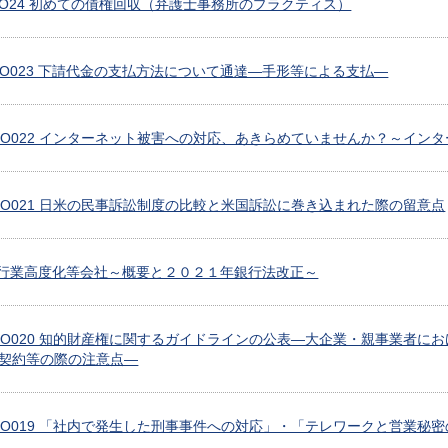
1 CLO24 初めての債権回収（弁護士事務所のプラクティス）
1 CLO023 下請代金の支払方法について通達―手形等による支払―
30 CLO022 インターネット被害への対応、あきらめていませんか？～イ
1 CLO021 日米の民事訴訟制度の比較と米国訴訟に巻き込まれた際の留意点
25 銀行業高度化等会社～概要と２０２１年銀行法改正～
28 CLO020 知的財産権に関するガイドラインの公表―大企業・親事業
契約等の際の注意点―
4 CLO019 「社内で発生した刑事事件への対応」・「テレワークと営業秘