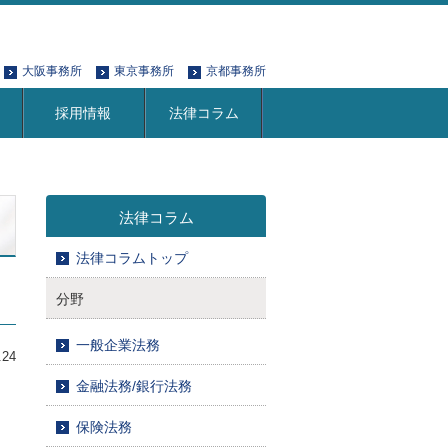
大阪事務所
東京事務所
京都事務所
採用情報
法律コラム
法律コラム
法律コラムトップ
分野
一般企業法務
.24
金融法務/銀行法務
保険法務