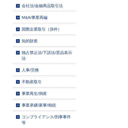
会社法/金融商品取引法
M&A/事業再編
国際企業取引（渉外）
知的財産
独占禁止法/下請法/景品表示
法
人事/労務
不動産取引
事業再生/倒産
事業承継/家事/相続
コンプライアンス/刑事事件
等