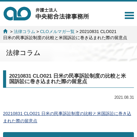
T
o
g
>
法律コラム
>
CLOメルマガ一覧
>
20210831 CLO021
g
日米の民事訴訟制度の比較と米国訴訟に巻き込まれた際の留意点
l
e
法律コラム
n
a
v
i
20210831 CLO021 日米の民事訴訟制度の比較と米
g
国訴訟に巻き込まれた際の留意点
a
t
i
2021.08.31
o
n
20210831 CLO021 日米の民事訴訟制度の比較と米国訴訟に巻き込
まれた際の留意点