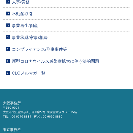
人事/労務
不動産取引
事業再生/倒産
事業承継/家事/相続
コンプライアンス/刑事事件等
新型コロナウイルス感染症拡大に伴う法的問題
CLOメルマガ一覧
大阪事務所
〒530-0004
大阪市北区堂島浜1丁目1番27号 大阪堂島浜タワー15階
TEL：06-6676-8834 FAX：06-6676-8839
東京事務所