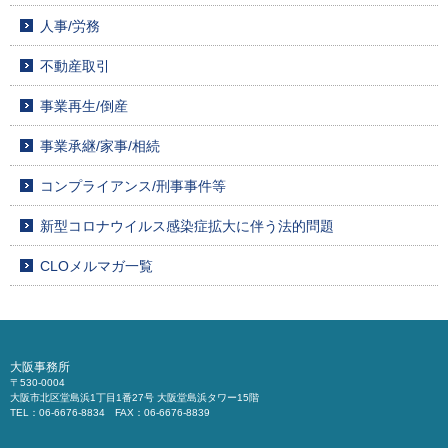
人事/労務
不動産取引
事業再生/倒産
事業承継/家事/相続
コンプライアンス/刑事事件等
新型コロナウイルス感染症拡大に伴う法的問題
CLOメルマガ一覧
大阪事務所
〒530-0004
大阪市北区堂島浜1丁目1番27号 大阪堂島浜タワー15階
TEL：06-6676-8834 FAX：06-6676-8839