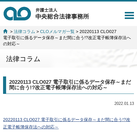
T
o
g
>
法律コラム
>
CLOメルマガ一覧
>
20220113 CLO027
g
電子取引に係るデータ保存～まだ間に合う!?改正電子帳簿保存法へ
l
の対応～
e
n
法律コラム
a
v
i
g
20220113 CLO027 電子取引に係るデータ保存～まだ
a
間に合う!?改正電子帳簿保存法への対応～
t
i
o
2022.01.13
n
20220113 CLO027 電子取引に係るデータ保存～まだ間に合う!?改
正電子帳簿保存法への対応～