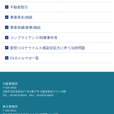
不動産取引
事業再生/倒産
事業承継/家事/相続
コンプライアンス/刑事事件等
新型コロナウイルス感染症拡大に伴う法的問題
CLOメルマガ一覧
大阪事務所
〒530-0004
大阪市北区堂島浜1丁目1番27号 大阪堂島浜タワー15階
TEL：06-6676-8834 FAX：06-6676-8839
東京事務所
〒100-0011