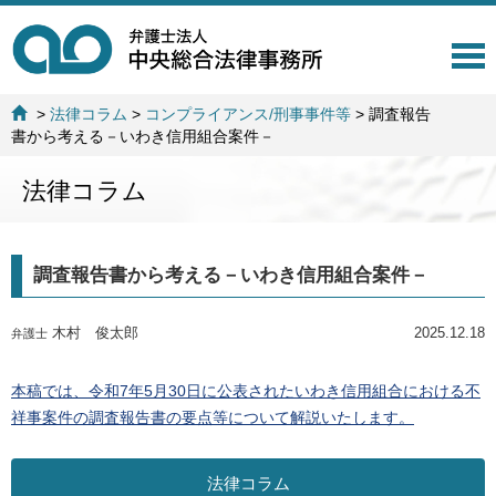
T
o
g
>
法律コラム
>
コンプライアンス/刑事事件等
>
調査報告
g
書から考える－いわき信用組合案件－
l
e
法律コラム
n
a
v
i
調査報告書から考える－いわき信用組合案件－
g
a
t
木村 俊太郎
2025.12.18
弁護士
i
o
n
本稿では、令和7年5月30日に公表されたいわき信用組合における不
祥事案件の調査報告書の要点等について解説いたします。
法律コラム