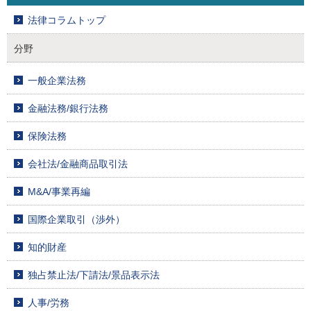
法律コラムトップ
分野
一般企業法務
金融法務/銀行法務
保険法務
会社法/金融商品取引法
M&A/事業再編
国際企業取引（渉外）
知的財産
独占禁止法/下請法/景品表示法
人事/労務