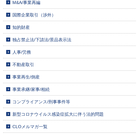
M&A/事業再編
国際企業取引（渉外）
知的財産
独占禁止法/下請法/景品表示法
人事/労務
不動産取引
事業再生/倒産
事業承継/家事/相続
コンプライアンス/刑事事件等
新型コロナウイルス感染症拡大に伴う法的問題
CLOメルマガ一覧