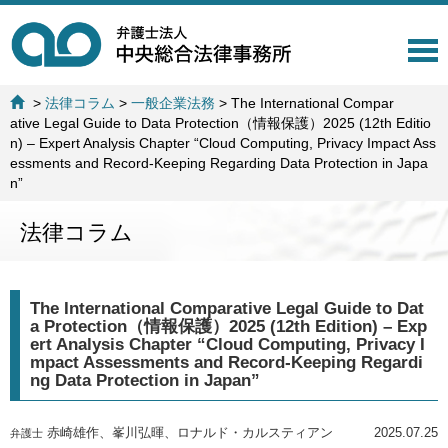
T
o
g
>
法律コラム
>
一般企業法務
>
The International Compar
g
ative Legal Guide to Data Protection（情報保護）2025 (12th Editio
l
n) – Expert Analysis Chapter “Cloud Computing, Privacy Impact Ass
e
essments and Record-Keeping Regarding Data Protection in Japa
n
n”
a
v
法律コラム
i
g
a
t
The International Comparative Legal Guide to Dat
i
a Protection（情報保護）2025 (12th Edition) – Exp
o
ert Analysis Chapter “Cloud Computing, Privacy I
n
mpact Assessments and Record-Keeping Regardi
ng Data Protection in Japan”
赤崎雄作、峯川弘暉、ロナルド・カルスティアン
2025.07.25
弁護士