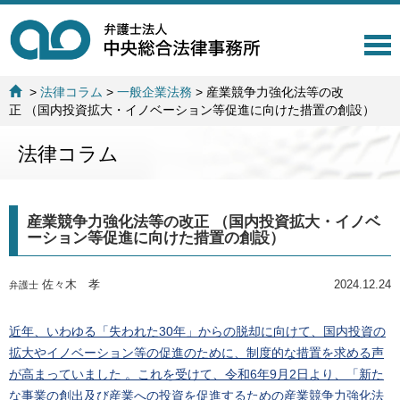
T
o
g
>
法律コラム
>
一般企業法務
>
産業競争力強化法等の改
g
正 （国内投資拡大・イノベーション等促進に向けた措置の創設）
l
e
法律コラム
n
a
v
i
産業競争力強化法等の改正 （国内投資拡大・イノベ
g
ーション等促進に向けた措置の創設）
a
t
i
佐々木 孝
2024.12.24
弁護士
o
n
近年、いわゆる「失われた30年」からの脱却に向けて、国内投資の
拡大やイノベーション等の促進のために、制度的な措置を求める声
が高まっていました 。これを受けて、令和6年9月2日より、「新た
な事業の創出及び産業への投資を促進するための産業競争力強化法