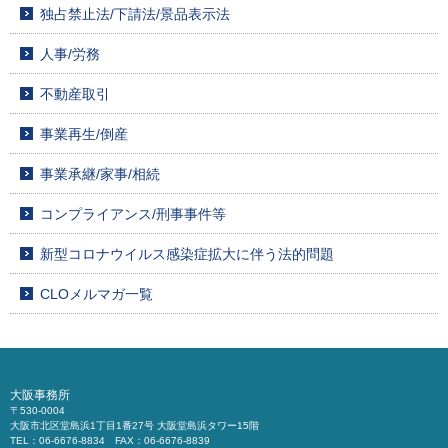
独占禁止法/下請法/景品表示法
人事/労務
不動産取引
事業再生/倒産
事業承継/家事/相続
コンプライアンス/刑事事件等
新型コロナウイルス感染症拡大に伴う法的問題
CLOメルマガ一覧
大阪事務所
〒530-0004
大阪市北区堂島浜1丁目1番27号 大阪堂島浜タワー15階
TEL：06-6676-8834 FAX：06-6676-8839