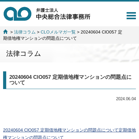
T
o
g
>
法律コラム
>
CLOメルマガ一覧
>
20240604 ClO057 定
g
期借地権マンションの問題点について
l
e
法律コラム
n
a
v
i
20240604 ClO057 定期借地権マンションの問題点に
g
ついて
a
t
i
2024.06.04
o
n
20240604 ClO057 定期借地権マンションの問題点について定期借地
権マンションの問題点について