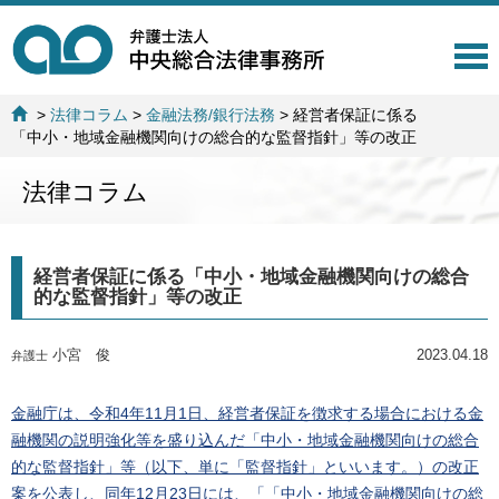
T
o
g
>
法律コラム
>
金融法務/銀行法務
>
経営者保証に係る
g
「中小・地域金融機関向けの総合的な監督指針」等の改正
l
e
法律コラム
n
a
v
i
経営者保証に係る「中小・地域金融機関向けの総合
g
的な監督指針」等の改正
a
t
i
小宮 俊
2023.04.18
弁護士
o
n
金融庁は、令和4年11月1日、経営者保証を徴求する場合における金
融機関の説明強化等を盛り込んだ「中小・地域金融機関向けの総合
的な監督指針」等（以下、単に「監督指針」といいます。）の改正
案を公表し、同年12月23日には、「「中小・地域金融機関向けの総