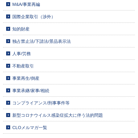
M&A/事業再編
国際企業取引（渉外）
知的財産
独占禁止法/下請法/景品表示法
人事/労務
不動産取引
事業再生/倒産
事業承継/家事/相続
コンプライアンス/刑事事件等
新型コロナウイルス感染症拡大に伴う法的問題
CLOメルマガ一覧