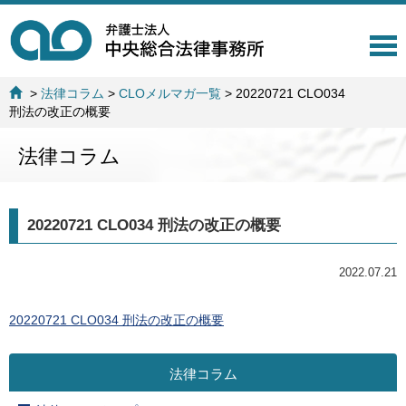
T
o
g
>
法律コラム
>
CLOメルマガ一覧
>
20220721 CLO034
g
刑法の改正の概要
l
e
法律コラム
n
a
v
i
20220721 CLO034 刑法の改正の概要
g
a
t
2022.07.21
i
o
n
20220721 CLO034 刑法の改正の概要
法律コラム