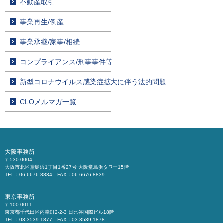
不動産取引
事業再生/倒産
事業承継/家事/相続
コンプライアンス/刑事事件等
新型コロナウイルス感染症拡大に伴う法的問題
CLOメルマガ一覧
大阪事務所
〒530-0004
大阪市北区堂島浜1丁目1番27号 大阪堂島浜タワー15階
TEL：06-6676-8834 FAX：06-6676-8839
東京事務所
〒100-0011
東京都千代田区内幸町2-2-3 日比谷国際ビル18階
TEL：03-3539-1877 FAX：03-3539-1878