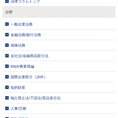
法律コラムトップ
分野
一般企業法務
金融法務/銀行法務
保険法務
会社法/金融商品取引法
M&A/事業再編
国際企業取引（渉外）
知的財産
独占禁止法/下請法/景品表示法
人事/労務