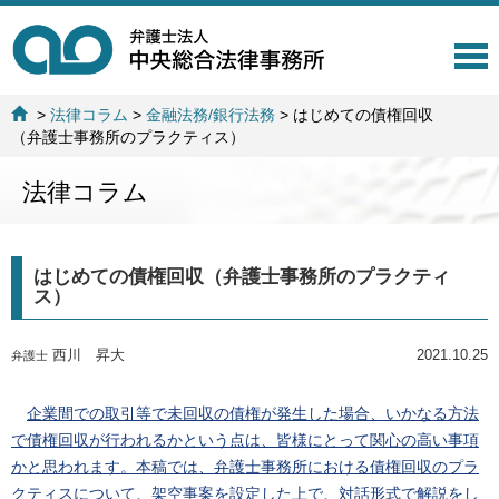
T
o
g
>
法律コラム
>
金融法務/銀行法務
>
はじめての債権回収
g
（弁護士事務所のプラクティス）
l
e
法律コラム
n
a
v
i
はじめての債権回収（弁護士事務所のプラクティ
g
ス）
a
t
i
西川 昇大
2021.10.25
弁護士
o
n
企業間での取引等で未回収の債権が発生した場合、いかなる方法
で債権回収が行われるかという点は、皆様にとって関心の高い事項
かと思われます。本稿では、弁護士事務所における債権回収のプラ
クティスについて、架空事案を設定した上で、対話形式で解説をし