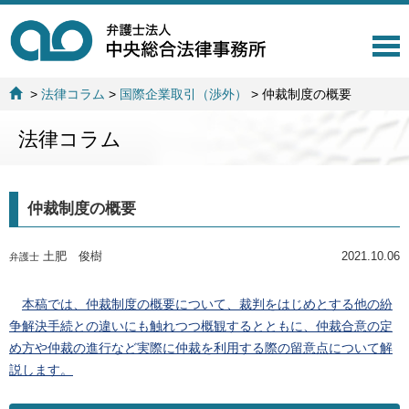
T
o
g
>
法律コラム
>
国際企業取引（渉外）
>
仲裁制度の概要
g
l
法律コラム
e
n
a
v
仲裁制度の概要
i
g
a
土肥 俊樹
2021.10.06
弁護士
t
i
o
本稿では、仲裁制度の概要について、裁判をはじめとする他の紛
n
争解決手続との違いにも触れつつ概観するとともに、仲裁合意の定
め方や仲裁の進行など実際に仲裁を利用する際の留意点について解
説します。