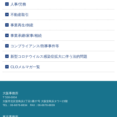
人事/労務
不動産取引
事業再生/倒産
事業承継/家事/相続
コンプライアンス/刑事事件等
新型コロナウイルス感染症拡大に伴う法的問題
CLOメルマガ一覧
大阪事務所
〒530-0004
大阪市北区堂島浜1丁目1番27号 大阪堂島浜タワー15階
TEL：06-6676-8834 FAX：06-6676-8839
東京事務所