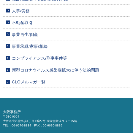
人事/労務
不動産取引
事業再生/倒産
事業承継/家事/相続
コンプライアンス/刑事事件等
新型コロナウイルス感染症拡大に伴う法的問題
CLOメルマガ一覧
大阪事務所
〒530-0004
大阪市北区堂島浜1丁目1番27号 大阪堂島浜タワー15階
TEL：06-6676-8834 FAX：06-6676-8839