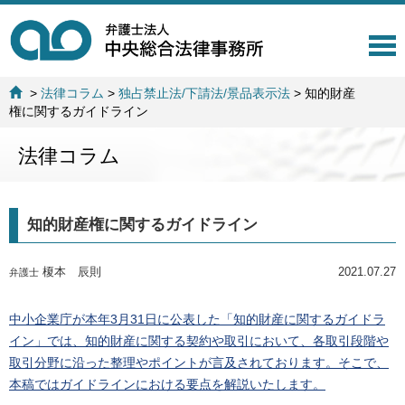
T
o
g
>
法律コラム
>
独占禁止法/下請法/景品表示法
>
知的財産
g
権に関するガイドライン
l
e
法律コラム
n
a
v
i
知的財産権に関するガイドライン
g
a
t
榎本 辰則
2021.07.27
弁護士
i
o
n
中小企業庁が本年3月31日に公表した「知的財産に関するガイドラ
イン」では、知的財産に関する契約や取引において、各取引段階や
取引分野に沿った整理やポイントが言及されております。そこで、
本稿ではガイドラインにおける要点を解説いたします。