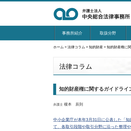
事務所紹介
取扱分野
ホーム
>
法律コラム
>
知的財産
>
知的財産権に
法律コラム
知的財産権に関するガイドライ
榎本 辰則
弁護士
中小企業庁が本年3月31日に公表した「
て、各取引段階や取引分野に沿った整理や