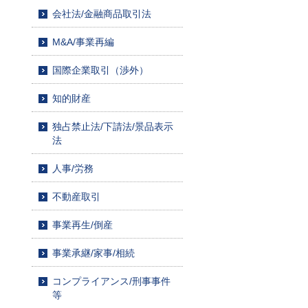
会社法/金融商品取引法
M&A/事業再編
国際企業取引（渉外）
知的財産
独占禁止法/下請法/景品表示
法
人事/労務
不動産取引
事業再生/倒産
事業承継/家事/相続
コンプライアンス/刑事事件
等