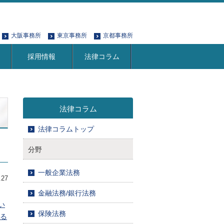
大阪事務所
東京事務所
京都事務所
採用情報
法律コラム
法律コラム
法律コラムトップ
分野
一般企業法務
.27
金融法務/銀行法務
い
保険法務
る