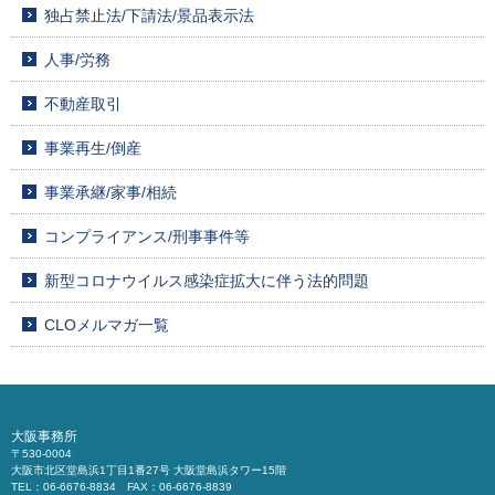
独占禁止法/下請法/景品表示法
人事/労務
不動産取引
事業再生/倒産
事業承継/家事/相続
コンプライアンス/刑事事件等
新型コロナウイルス感染症拡大に伴う法的問題
CLOメルマガ一覧
大阪事務所
〒530-0004
大阪市北区堂島浜1丁目1番27号 大阪堂島浜タワー15階
TEL：06-6676-8834 FAX：06-6676-8839