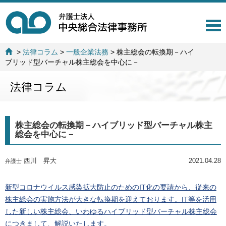
T
o
g
>
法律コラム
>
一般企業法務
>
株主総会の転換期－ハイ
g
ブリッド型バーチャル株主総会を中心に－
l
e
法律コラム
n
a
v
i
株主総会の転換期－ハイブリッド型バーチャル株主
g
総会を中心に－
a
t
i
西川 昇大
2021.04.28
弁護士
o
n
新型コロナウイルス感染拡大防止のためのIT化の要請から、従来の
株主総会の実施方法が大きな転換期を迎えております。IT等を活用
した新しい株主総会、いわゆるハイブリッド型バーチャル株主総会
につきまして、解説いたします。