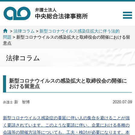
T
o
g
>
法律コラム
>
新型コロナウイルス感染症拡大に伴う法的
g
問題
>
新型コロナウイルスの感染拡大と取締役会の開催における留
l
意点
e
n
法律コラム
a
v
i
g
新型コロナウイルスの感染拡大と取締役会の開催に
a
おける留意点
t
i
o
新 智博
2020.07.09
弁護士
n
新型コロナウイルス感染症の蔓延に伴い人の集合を避けることが強
く要請されています。このような要請に伴い、企業における各種の
会議等の開催方法等についても、工夫・検討が必要になります。本