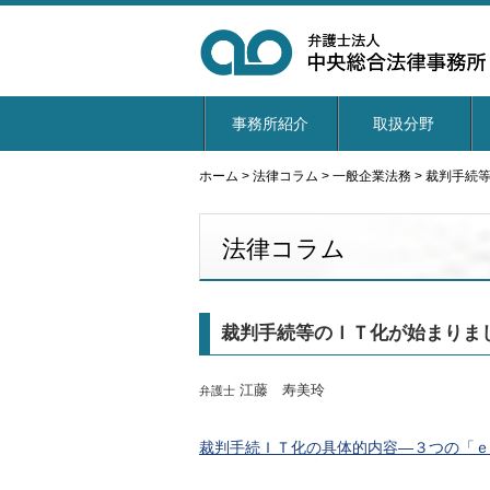
事務所紹介
取扱分野
ホーム
>
法律コラム
>
一般企業法務
>
裁判手続
法律コラム
裁判手続等のＩＴ化が始まりま
江藤 寿美玲
弁護士
裁判手続ＩＴ化の具体的内容―３つの「ｅ