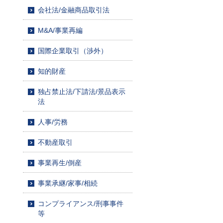
会社法/金融商品取引法
M&A/事業再編
国際企業取引（渉外）
知的財産
独占禁止法/下請法/景品表示
法
人事/労務
不動産取引
事業再生/倒産
事業承継/家事/相続
コンプライアンス/刑事事件
等