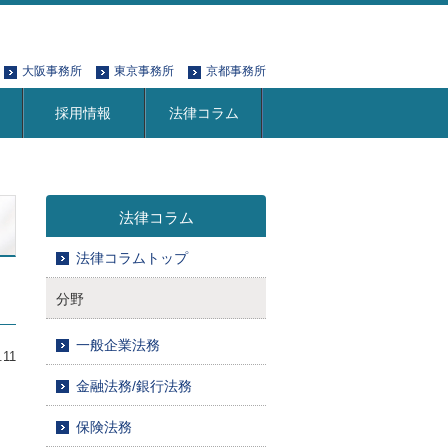
大阪事務所
東京事務所
京都事務所
採用情報
法律コラム
法律コラム
法律コラムトップ
分野
一般企業法務
.11
金融法務/銀行法務
保険法務