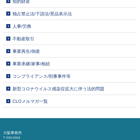
知的財産
独占禁止法/下請法/景品表示法
人事/労務
不動産取引
事業再生/倒産
事業承継/家事/相続
コンプライアンス/刑事事件等
新型コロナウイルス感染症拡大に伴う法的問題
CLOメルマガ一覧
大阪事務所
〒530-0004