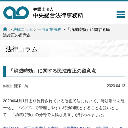
T
o
g
>
法律コラム
>
一般企業法務
>
「消滅時効」に関する民
g
法改正の留意点
l
e
法律コラム
n
a
v
i
「消滅時効」に関する民法改正の留意点
g
a
t
新澤 純
2020.04.13
弁護士
i
o
n
2020年4月1日より施行されている改正民法において、時効期間を統
一化し、シンプルで管理しやすい時効制度とすることを狙いとし
て、「消滅時効」の分野で大幅な見直しが行われました。