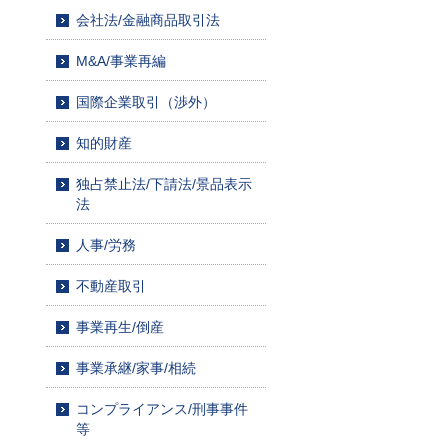
会社法/金融商品取引法
M&A/事業再編
国際企業取引（渉外）
知的財産
独占禁止法/下請法/景品表示
法
人事/労務
不動産取引
事業再生/倒産
事業承継/家事/相続
コンプライアンス/刑事事件
等