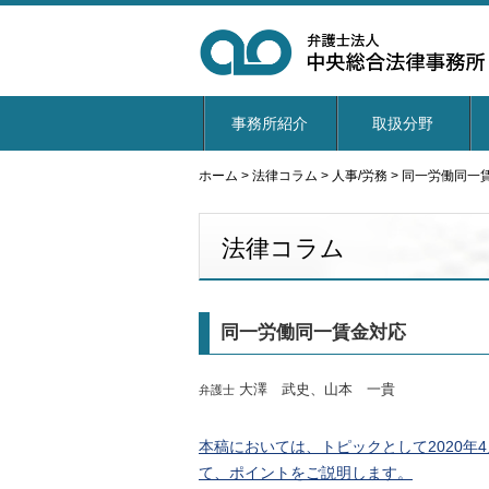
事務所紹介
取扱分野
ホーム
>
法律コラム
>
人事/労務
>
同一労働同一
法律コラム
同一労働同一賃金対応
大澤 武史、山本 一貴
弁護士
本稿においては、トピックとして2020
て、ポイントをご説明します。