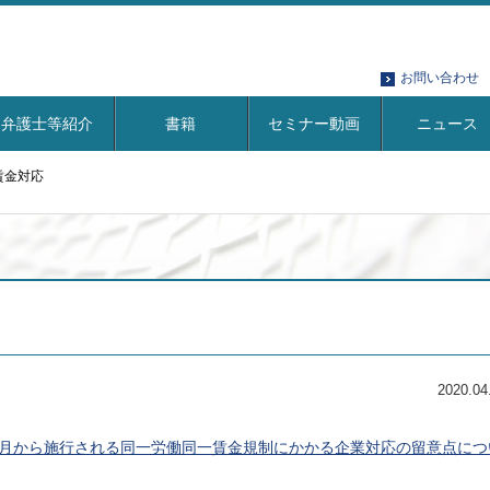
お問い合わせ
弁護士等紹介
書籍
セミナー動画
ニュース
賃金対応
2020.04
年4月から施行される同一労働同一賃金規制にかかる企業対応の留意点につ