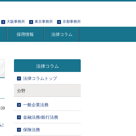
大阪事務所
東京事務所
京都事務所
採用情報
法律コラム
法律コラム
法律コラムトップ
分野
一般企業法務
.09
金融法務/銀行法務
い
保険法務