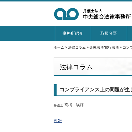
事務所紹介
取扱分野
ホーム
>
法律コラム
>
金融法務/銀行法務
>
コン
法律コラム
コンプライアンス上の問題が生
髙橋 瑛輝
弁護士
PDF