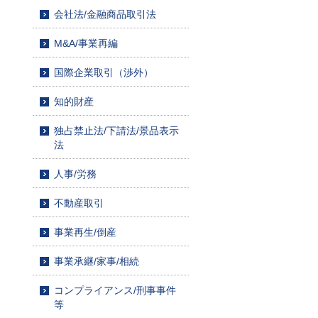
会社法/金融商品取引法
M&A/事業再編
国際企業取引（渉外）
知的財産
独占禁止法/下請法/景品表示
法
人事/労務
不動産取引
事業再生/倒産
事業承継/家事/相続
コンプライアンス/刑事事件
等