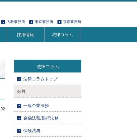
大阪事務所
東京事務所
京都事務所
採用情報
法律コラム
法律コラム
法律コラムトップ
分野
一般企業法務
.02
金融法務/銀行法務
保険法務