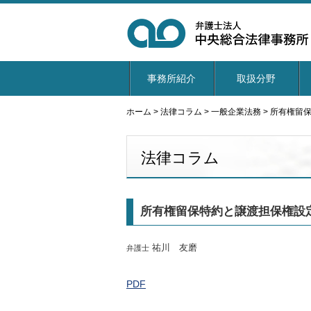
事務所紹介
取扱分野
ホーム
>
法律コラム
>
一般企業法務
>
所有権留
法律コラム
所有権留保特約と譲渡担保権設
祐川 友磨
弁護士
PDF