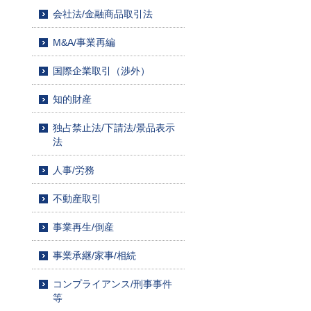
会社法/金融商品取引法
M&A/事業再編
国際企業取引（渉外）
知的財産
独占禁止法/下請法/景品表示
法
人事/労務
不動産取引
事業再生/倒産
事業承継/家事/相続
コンプライアンス/刑事事件
等