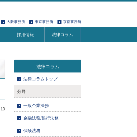
大阪事務所
東京事務所
京都事務所
採用情報
法律コラム
法律コラム
法律コラムトップ
分野
一般企業法務
.10
金融法務/銀行法務
保険法務