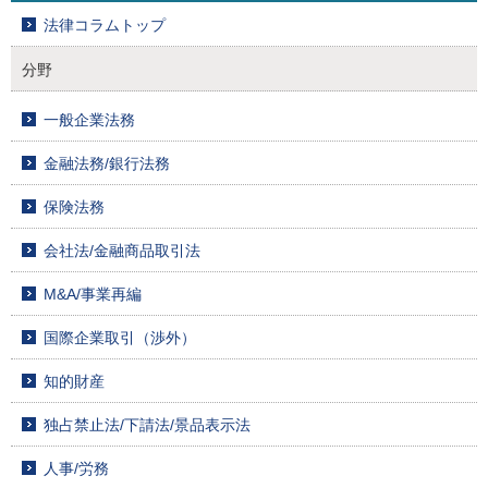
法律コラムトップ
分野
一般企業法務
金融法務/銀行法務
保険法務
会社法/金融商品取引法
M&A/事業再編
国際企業取引（渉外）
知的財産
独占禁止法/下請法/景品表示法
人事/労務