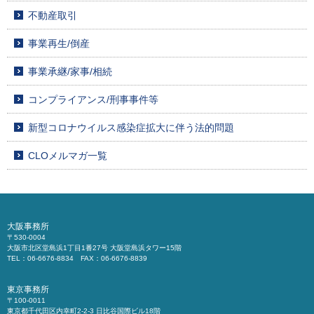
不動産取引
事業再生/倒産
事業承継/家事/相続
コンプライアンス/刑事事件等
新型コロナウイルス感染症拡大に伴う法的問題
CLOメルマガ一覧
大阪事務所
〒530-0004
大阪市北区堂島浜1丁目1番27号 大阪堂島浜タワー15階
TEL：06-6676-8834 FAX：06-6676-8839
東京事務所
〒100-0011
東京都千代田区内幸町2-2-3 日比谷国際ビル18階