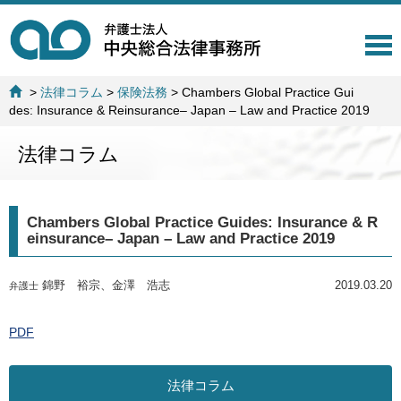
T
o
g
>
法律コラム
>
保険法務
>
Chambers Global Practice Gui
g
des: Insurance & Reinsurance– Japan – Law and Practice 2019
l
e
法律コラム
n
a
v
i
Chambers Global Practice Guides: Insurance & R
g
einsurance– Japan – Law and Practice 2019
a
t
i
錦野 裕宗、金澤 浩志
2019.03.20
弁護士
o
n
PDF
法律コラム