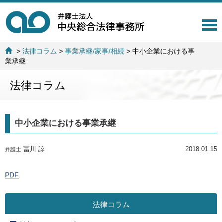
T
o
g
>
法律コラム
>
事業承継/家事/相続
>
中小企業における事
g
業承継
l
e
法律コラム
n
a
v
i
中小企業における事業承継
g
a
t
冨川 諒
2018.01.15
弁護士
i
o
n
PDF
法律コラム