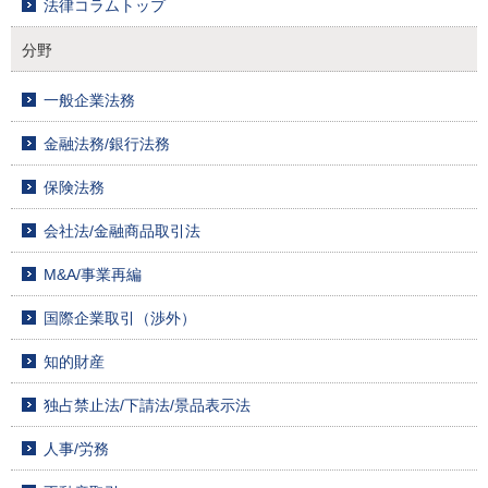
法律コラムトップ
分野
一般企業法務
金融法務/銀行法務
保険法務
会社法/金融商品取引法
M&A/事業再編
国際企業取引（渉外）
知的財産
独占禁止法/下請法/景品表示法
人事/労務