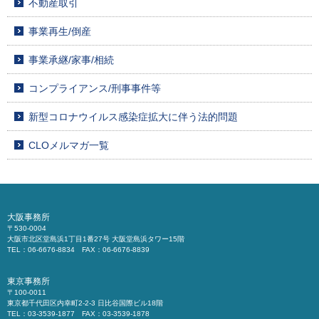
不動産取引
事業再生/倒産
事業承継/家事/相続
コンプライアンス/刑事事件等
新型コロナウイルス感染症拡大に伴う法的問題
CLOメルマガ一覧
大阪事務所
〒530-0004
大阪市北区堂島浜1丁目1番27号 大阪堂島浜タワー15階
TEL：06-6676-8834 FAX：06-6676-8839
東京事務所
〒100-0011
東京都千代田区内幸町2-2-3 日比谷国際ビル18階
TEL：03-3539-1877 FAX：03-3539-1878