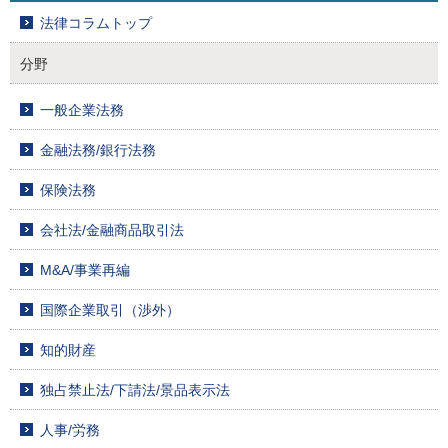
法律コラムトップ
分野
一般企業法務
金融法務/銀行法務
保険法務
会社法/金融商品取引法
M&A/事業再編
国際企業取引（渉外）
知的財産
独占禁止法/下請法/景品表示法
人事/労務