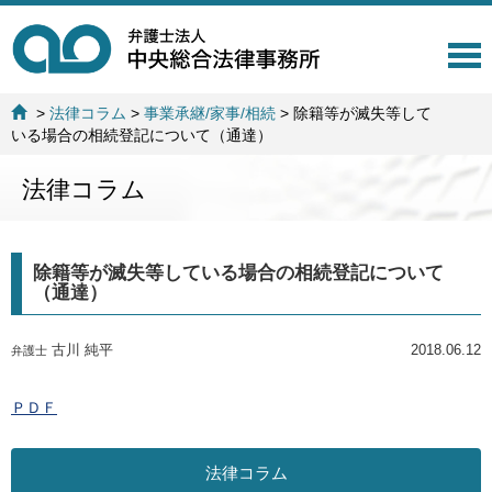
T
o
g
>
法律コラム
>
事業承継/家事/相続
>
除籍等が滅失等して
g
いる場合の相続登記について（通達）
l
e
法律コラム
n
a
v
i
除籍等が滅失等している場合の相続登記について
g
（通達）
a
t
i
古川 純平
2018.06.12
弁護士
o
n
ＰＤＦ
法律コラム