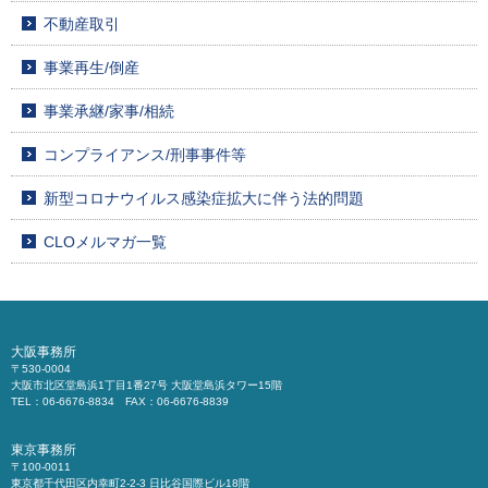
不動産取引
事業再生/倒産
事業承継/家事/相続
コンプライアンス/刑事事件等
新型コロナウイルス感染症拡大に伴う法的問題
CLOメルマガ一覧
大阪事務所
〒530-0004
大阪市北区堂島浜1丁目1番27号 大阪堂島浜タワー15階
TEL：06-6676-8834 FAX：06-6676-8839
東京事務所
〒100-0011
東京都千代田区内幸町2-2-3 日比谷国際ビル18階